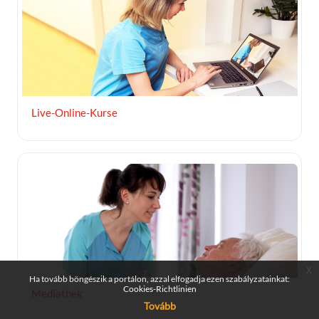
Live-Online-Kurse
Kurzuskép Mediathek
x
Ha tovább böngészik a portálon, azzal elfogadja ezen szabályzatainkat:
Cookies-Richtlinien
Mediathek
Tovább