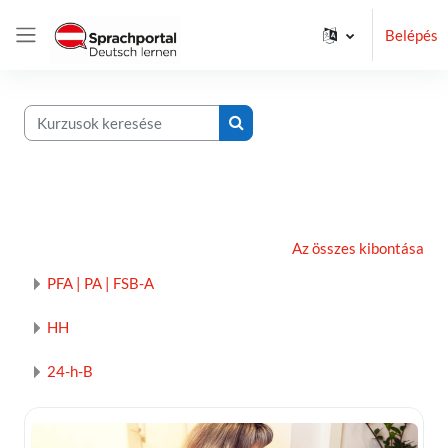
Tovább a fő tartalomhoz
Belépés
Oldalpanel
Kurzusok keresése
Kurzusok keresése
Az összes kibontása
PFA | PA | FSB-A
HH
24-h-B
Kurzuskép Live-Online-Kurse