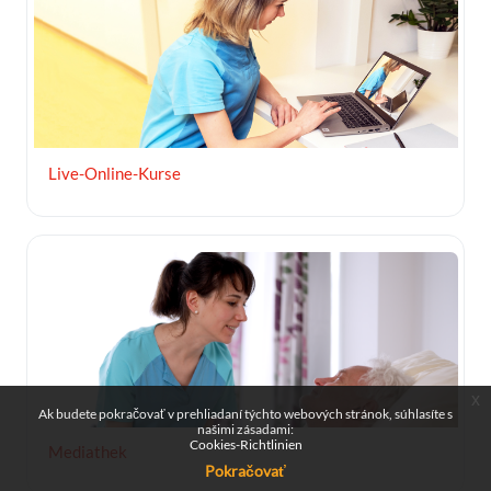
Live-Online-Kurse
Obrázok kurzu Mediathek
x
Ak budete pokračovať v prehliadaní týchto webových stránok, súhlasíte s
našimi zásadami:
Cookies-Richtlinien
Mediathek
Pokračovať