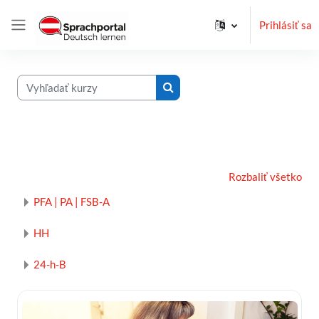
Preskočiť na hlavný obsah
Prihlásiť sa
Bočný panel
Vyhľadať kurzy
Vyhľadať kurzy
Rozbaliť všetko
PFA | PA | FSB-A
HH
24-h-B
Obrázok kurzu Live-Online-Kurse