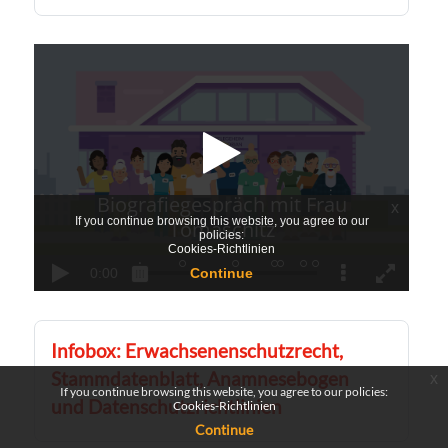
Infobox: Erwachsenenschutzrecht,
Stammdatenblatt, Anamnesebogen
x
If you continue browsing this website, you agree to our policies:
und Datenschutzrichtlinien
Cookies-Richtlinien
Continue