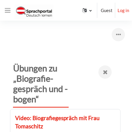
Skip to main content
Guest
Log in
Side panel
Übungen zu
„Biografie­
gespräch und -
bogen“
Video: Biografiegespräch mit Frau
Tomaschitz