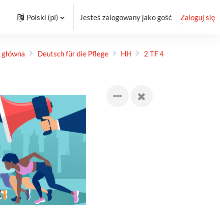
Polski ‎(pl)‎
Jesteś zalogowany jako gość
Zaloguj się
a główna
Deutsch für die Pflege
HH
2 TF 4