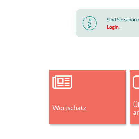
Sind Sie schon
Login
.
Ü
Wortschatz
a