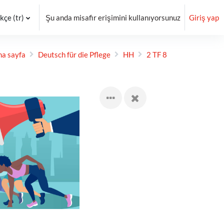
çe ‎(tr)‎
Şu anda misafir erişimini kullanıyorsunuz
Giriş yap
na sayfa
Deutsch für die Pflege
HH
2 TF 8