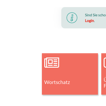
Sind Sie sch
Login
.
Ü
Wortschatz