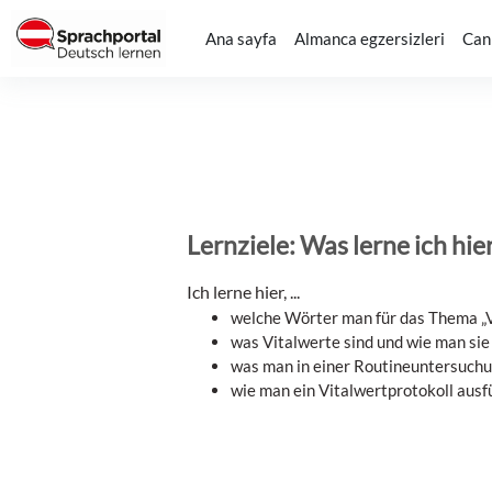
Ana içeriğe git
Ana sayfa
Almanca egzersizleri
Canl
Lernziele: Was lerne ich hie
Ich lerne hier, ...
welche Wörter man für das Thema „V
was Vitalwerte sind und wie man sie
was man in einer Routineuntersuch
wie man ein Vitalwertprotokoll ausfü