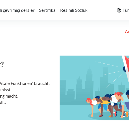
ı çevrimiçi dersler
Sertifika
Resimli Sözlük
Türk
A
r?
itale Funktionen“ braucht.
 misst.
ung macht.
llt.