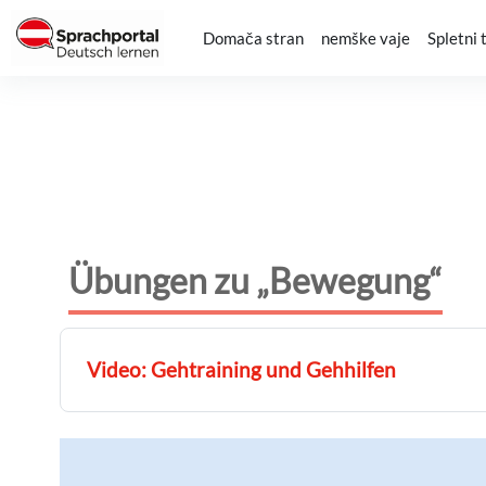
Preskoči na glavno vsebino
Domača stran
nemške vaje
Spletni 
Übungen zu „Bewegung“
Video: Gehtraining und Gehhilfen