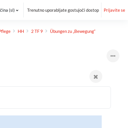
ina ‎(sl)‎
Trenutno uporabljate gostujoči dostop
Prijavite se
Pflege
HH
2 TF 9
Übungen zu „Bewegung“