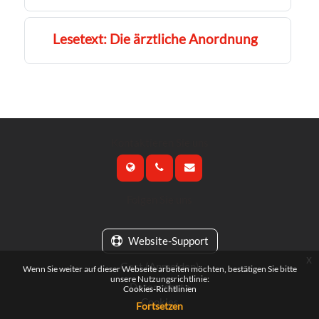
Lesetext: Die ärztliche Anordnung
Kontaktieren Sie uns
Folgen Sie uns
Website-Support
x
Gast (
Anmelden
)
Wenn Sie weiter auf dieser Webseite arbeiten möchten, bestätigen Sie bitte
unsere Nutzungsrichtlinie:
Datenschutz
Cookies-Richtlinien
Cookies
Fortsetzen