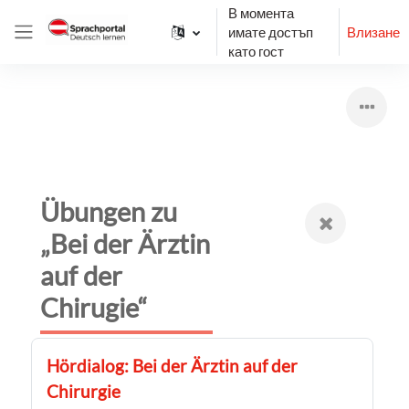
Прескочи на основното съдържание
В момента
имате достъп
Влизане
Страничен панел
като гост
Übungen zu
„Bei der Ärztin
auf der
Chirugie“
Hördialog: Bei der Ärztin auf der
Chirurgie