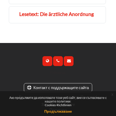
Lesetext: Die ärztliche Anordnung
Contact us
Follow us
Контакт с поддържащите сайта
x
В момента имате достъп като гост (
Влизане
)
Ако продължите да използвате този уеб сайт, вие се съгласявате с
нашите политики:
Защита на данните
Cookies-Richtlinien
Политики
Продължаване