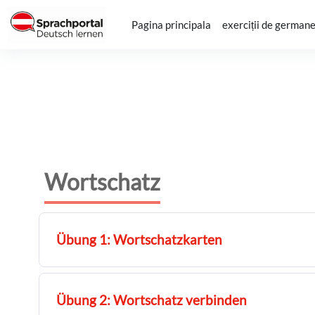
Sari la conţinutul principal
Pagina principala
exerciții de german
Wortschatz
Übung 1: Wortschatzkarten
Übung 2: Wortschatz verbinden