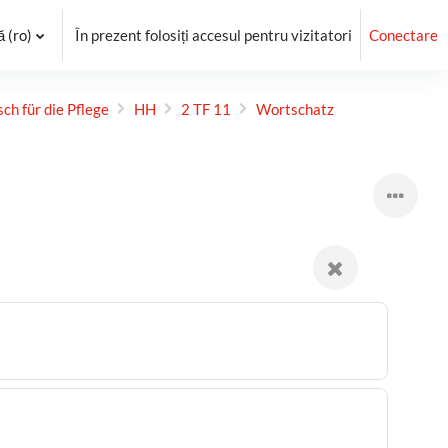
‎(ro)‎
În prezent folosiți accesul pentru vizitatori
Conectare
ch für die Pflege
HH
2 TF 11
Wortschatz