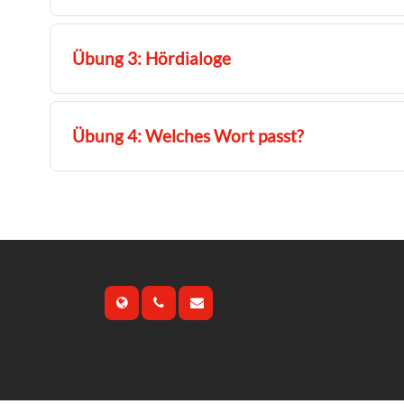
Übung 3: Hördialoge
Übung 4: Welches Wort passt?
Contact us
Follow us