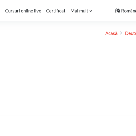
e
Cursuri online live
Certificat
Mai mult
Română 
Acasă
Deuts