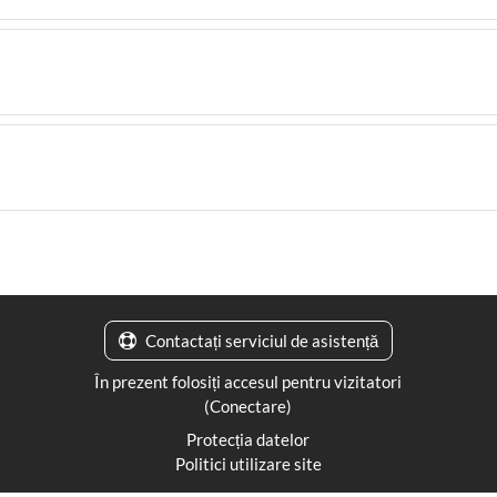
Contactați serviciul de asistență
În prezent folosiți accesul pentru vizitatori
(
Conectare
)
Protecția datelor
Politici utilizare site