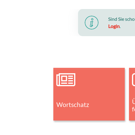
Sind Sie sch
Login
.
Wortschatz
f