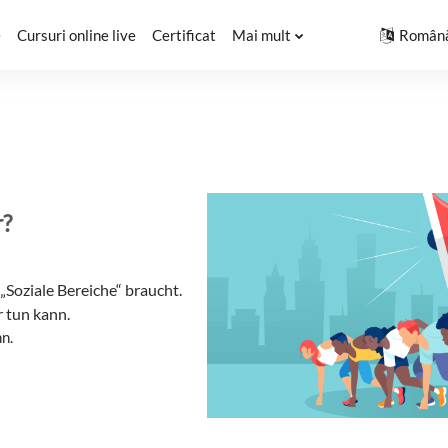
e
Cursuri online live
Certificat
Mai mult
Română 
r?
Soziale Bereiche“ braucht.
r tun kann.
nn.