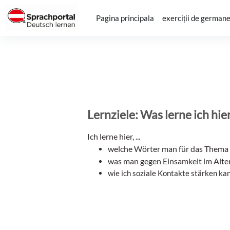
Sari la conţinutul principal
Pagina principala
exerciții de german
Lernziele: Was lerne ich hie
Ich lerne hier, ...
welche Wörter man für das Thema „
was man gegen Einsamkeit im Alte
wie ich soziale Kontakte stärken ka