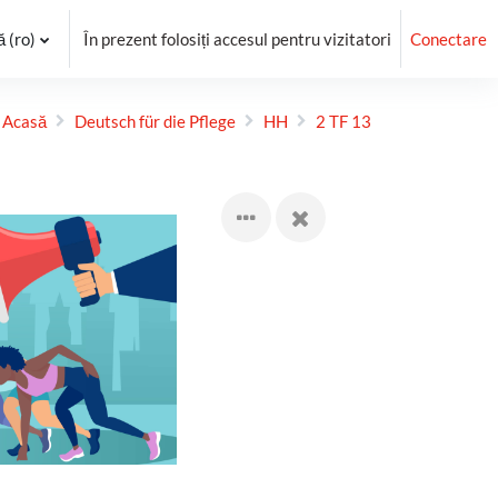
‎(ro)‎
În prezent folosiți accesul pentru vizitatori
Conectare
Acasă
Deutsch für die Pflege
HH
2 TF 13