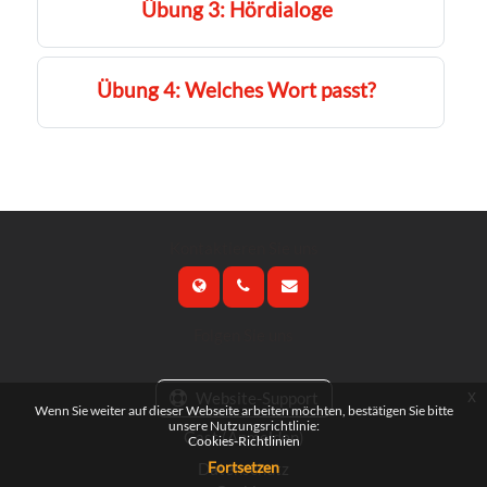
Übung 3: Hördialoge
Übung 4: Welches Wort passt?
Kontaktieren Sie uns
Folgen Sie uns
x
Website-Support
Wenn Sie weiter auf dieser Webseite arbeiten möchten, bestätigen Sie bitte
unsere Nutzungsrichtlinie:
Gast (
Anmelden
)
Cookies-Richtlinien
Fortsetzen
Datenschutz