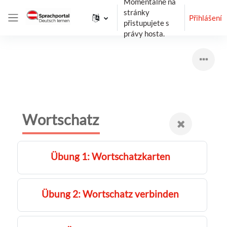
Momentálně na
Přejít k hlavnímu obsahu
stránky
Přihlášení
přistupujete s
Boční panel
právy hosta.
Wortschatz
Übung 1: Wortschatzkarten
Übung 2: Wortschatz verbinden