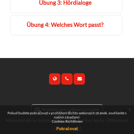
Übung 3: Hördialoge
Übung 4: Welches Wort passt?
Contact us
Follow us
x
Kontaktujte podporu stránek
Pokud budete pokračovat v prohlížení těchto webových stránek, souhlasíte s
našimi zásadami:
Momentálně na stránky přistupujete s právy hosta. (
Přihlášení
)
Cookies-Richtlinien
Pokračovat
Ochrana údajů