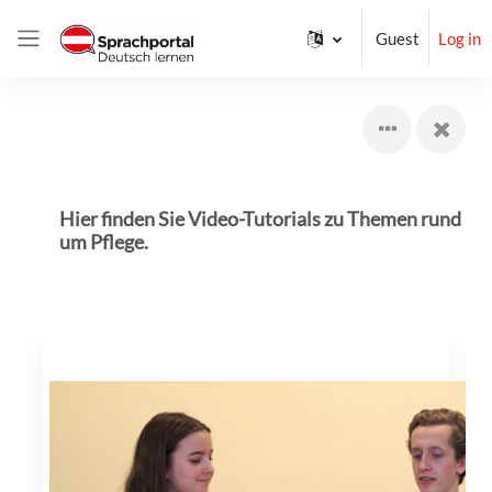
Skip to main content
Guest
Log in
Side panel
Hier finden Sie Video-Tutorials zu Themen rund
um Pflege.