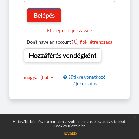
Belépés
Elfelejtette jelszavát?
Don't have an account?
Új fiók létrehozása
Hozzáférés vendégként
Sütikre vonatkozó
magyar ‎(hu)‎
tájékoztatás
x
Ha tovább böngészik a portálon, azzal elfogadja ezen szabályzatainkat:
Cookies-Richtlinien
Tovább