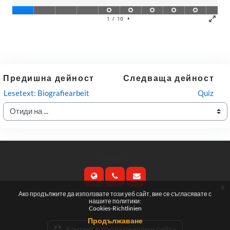
Предишна дейност
Следваща дейност
Lesetext: Biografiearbeit
Quiz
Отиди на ...
Contact us
x
Ако продължите да използвате този уеб сайт, вие се съгласявате с
Follow us
нашите политики:
Cookies-Richtlinien
Продължаване
Контакт с поддържащите сайта