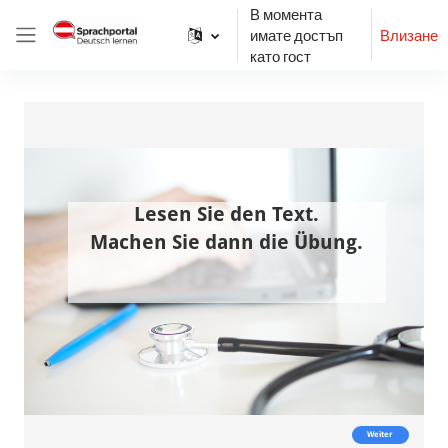
Прескочи на основното съдържание
В момента
имате достъп
Влизане
Страничен панел
като гост
Изисквания за завършване