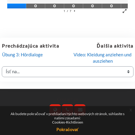
Prechádzajúca aktivita
Ďalšia aktivita
Übung 3: Hördialoge
Video: Kleidung anziehen und 
ausziehen
Ísť na...
Contact us
x
Ak budete pokračovať v prehliadaní týchto webových stránok, súhlasíte s
našimi zásadami:
Cookies-Richtlinien
Follow us
Pokračovať