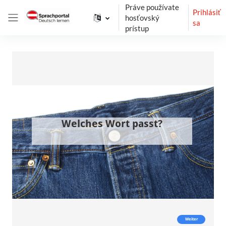
Preskočiť na hlavný obsah
Práve používate
Prihlásiť
hosťovský
sa
Bočný panel
prístup
Požiadavky na absolvovanie