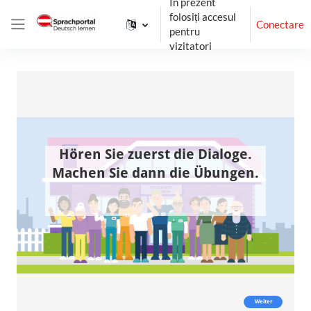
În prezent
Sari la conţinutul principal
folosiți accesul
Conectare
pentru
Panou lateral
vizitatori
Cerințe pentru finalizare