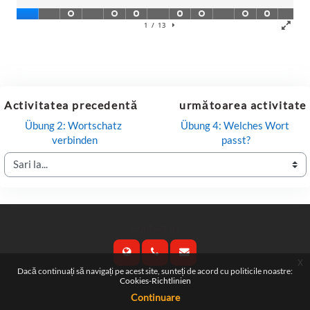
Activitatea precedentă
următoarea activitate
Übung 2: Wortschatz 
Übung 4: Welches Wort 
verbinden
passt?
Sari la...
Contact us
x
Dacă continuați să navigați pe acest site, sunteți de acord cu politicile noastre:
Cookies-Richtlinien
Follow us
Continuare