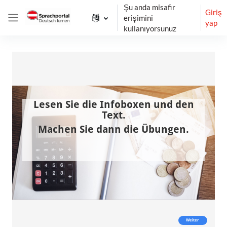
Ana içeriğe git
Şu anda misafir
Giriş
erişimini
yap
Yan panel
kullanıyorsunuz
Tamamlama Gereklilikleri