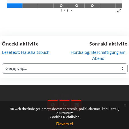
Önceki aktivite
Sonraki aktivite
Lesetext: Haushaltsbuch
Hördialog: Beschäftigung am 
Abend
Geçiş yap...
Contact us
x
Bu web sitesinde gezinmeye devam ederseniz, politikalarımızı kabul etmiş
olursunuz:
Cookies-Richtlinien
Follow us
Devam et