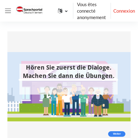
Passer au contenu principal
Vous êtes
connecté
Connexion
Panneau latéral
anonymement
Conditions d’achèvement