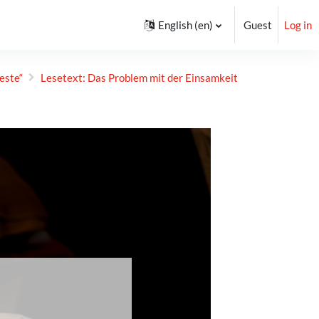
English ‎(en)‎
Guest
Log in
este“
Lesetext: Das Problem mit der Einsamkeit