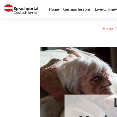
Skip to main content
Home
German lessons
Live-Online
Home
Completion requirements