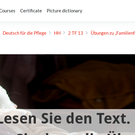
-Courses
Certificate
Picture dictionary
Deutsch für die Pflege
HH
2 TF 13
Übungen zu „Familien­f