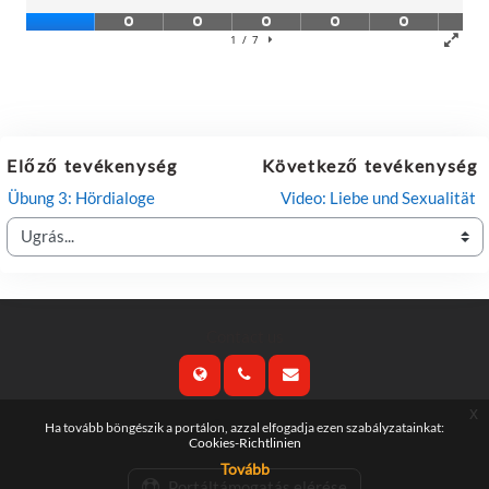
Előző tevékenység
Következő tevékenység
Übung 3: Hördialoge
Video: Liebe und Sexualität
Ugrás...
Contact us
x
Follow us
Ha tovább böngészik a portálon, azzal elfogadja ezen szabályzatainkat:
Cookies-Richtlinien
Tovább
Portáltámogatás elérése