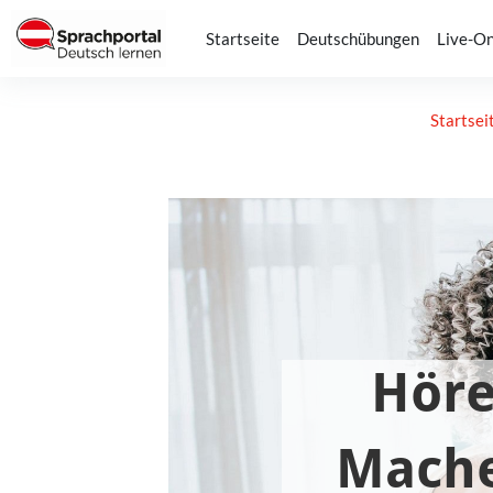
Zum Hauptinhalt
Startseite
Deutschübungen
Live-On
Startsei
Abschlussbedingungen