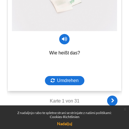
x
Z nadaljnjo rabo te spletne strani se strinjate z našimi politikami:
Cookies-Richtlinien
Nadaljuj