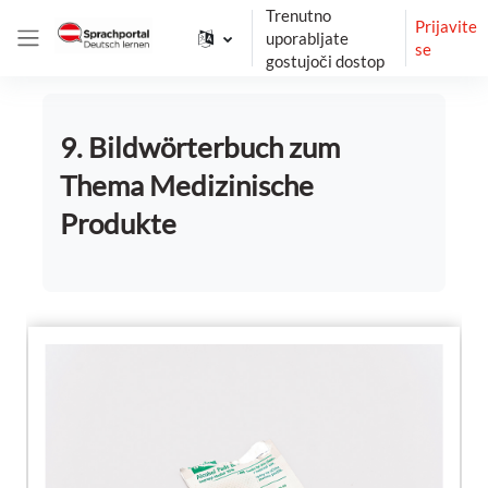
Preskoči na glavno vsebino
Trenutno
Prijavite
uporabljate
se
Stransko polje
gostujoči dostop
9. Bildwörterbuch zum
Thema Medizinische
Produkte