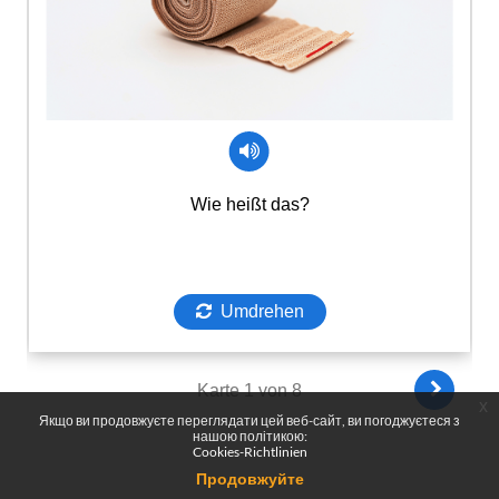
x
Якщо ви продовжуєте переглядати цей веб-сайт, ви погоджуєтеся з
нашою політикою:
Cookies-Richtlinien
Продовжуйте