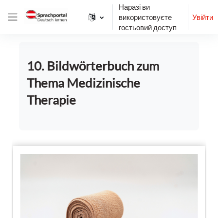
Перейти до головного вмісту
Наразі ви
використовуєте
Увійти
Бокова панель
гостьовий доступ
10. Bildwörterbuch zum
Thema Medizinische
Therapie