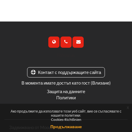
Contact us
Follow us
Контакт с поддържащите сайта
В момента имате достъп като гост (
Влизане
)
Защита на данните
Политики
x
Ако продължите да използвате този уеб сайт, вие се съгласявате с
нашите политики:
Cookies-Richtlinien
Продължаване
Задвижвано от
Moodle