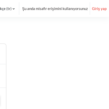
çe ‎(tr)‎
Şu anda misafir erişimini kullanıyorsunuz
Giriş yap