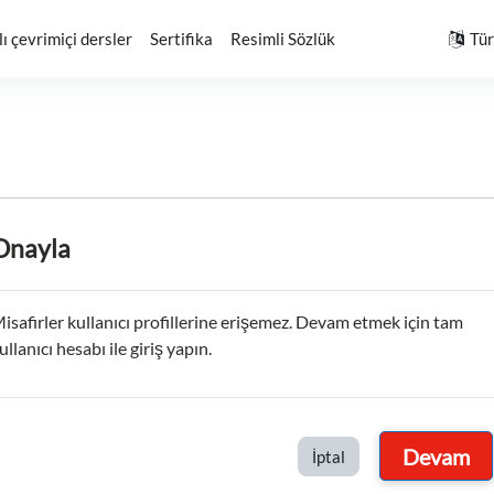
ı çevrimiçi dersler
Sertifika
Resimli Sözlük
Türk
Onayla
isafirler kullanıcı profillerine erişemez. Devam etmek için tam
ullanıcı hesabı ile giriş yapın.
Devam
İptal