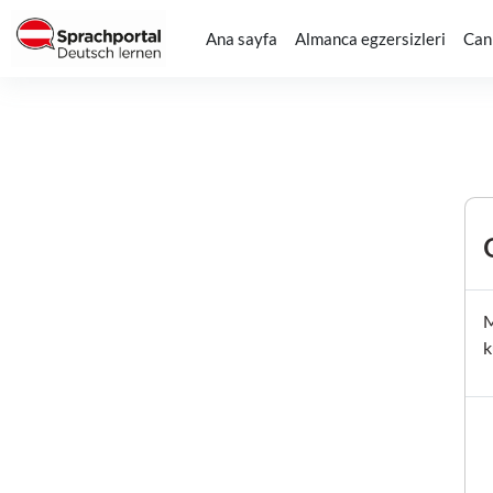
Ana içeriğe git
Ana sayfa
Almanca egzersizleri
Canl
M
k