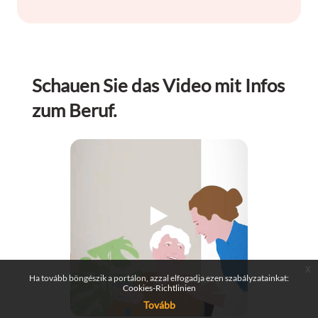
Schauen Sie das Video mit Infos
zum Beruf.
x
Ha tovább böngészik a portálon, azzal elfogadja ezen szabályzatainkat:
Cookies-Richtlinien
Tovább