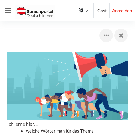
Zum Hauptinhalt
Gast
Anmelden
Website-Übersicht
Lernziele:
Was
lerne
ich
hier?
Ich lerne hier, ...
welche Wörter man für das Thema