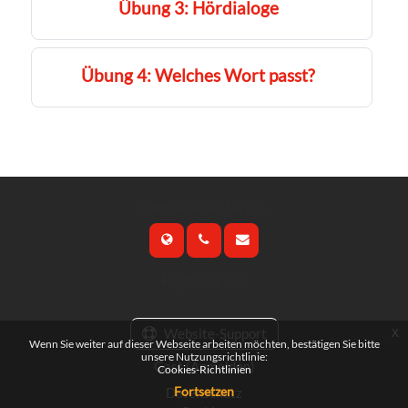
Übung 3: Hördialoge
Übung 4: Welches Wort passt?
Kontaktieren Sie uns
Folgen Sie uns
x
Website-Support
Wenn Sie weiter auf dieser Webseite arbeiten möchten, bestätigen Sie bitte
unsere Nutzungsrichtlinie:
Gast (
Anmelden
)
Cookies-Richtlinien
Fortsetzen
Datenschutz