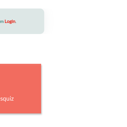
nem
Login
.
squiz