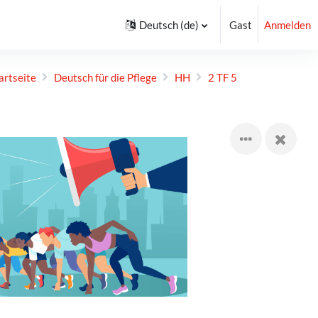
Deutsch ‎(de)‎
Gast
Anmelden
artseite
Deutsch für die Pflege
HH
2 TF 5