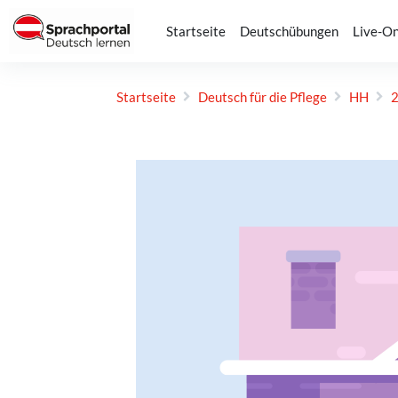
Zum Hauptinhalt
Startseite
Deutschübungen
Live-On
Startseite
Deutsch für die Pflege
HH
2
Abschlussbedingungen