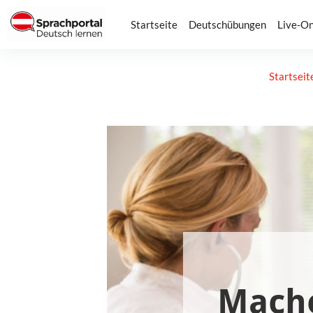
Zum Hauptinhalt
Startseite
Deutschübungen
Live-On
Startseit
Abschlussbedingungen