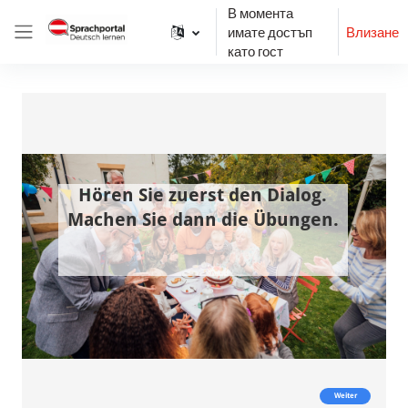
Прескочи на основното съдържание
В момента
имате достъп
Влизане
Страничен панел
като гост
Изисквания за завършване