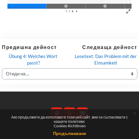
Предишна дейност
Следваща дейност
Übung 4: Welches Wort 
Lesetext: Das Problem mit der 
passt?
Einsamkeit
Отиди на ...
Contact us
x
Ако продължите да използвате този уеб сайт, вие се съгласявате с
нашите политики:
Cookies-Richtlinien
Follow us
Продължаване