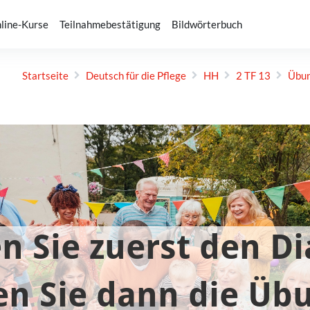
line-Kurse
Teilnahmebestätigung
Bildwörterbuch
Startseite
Deutsch für die Pflege
HH
2 TF 13
Übun