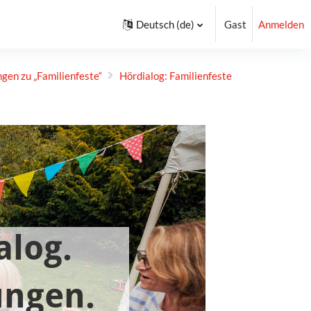
Deutsch ‎(de)‎
Gast
Anmelden
gen zu „Familien­feste“
Hördialog: Familienfeste