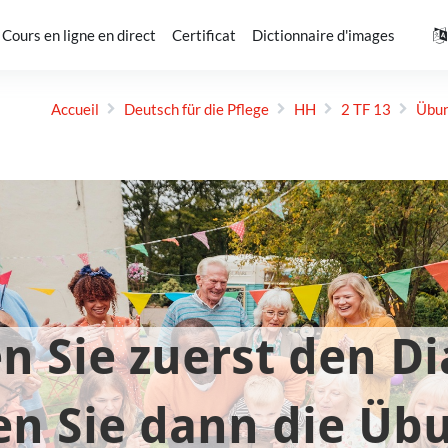
Cours en ligne en direct
Certificat
Dictionnaire d'images
Accueil
Deutsch für die Pflege
HH
2 TF 13
Übun