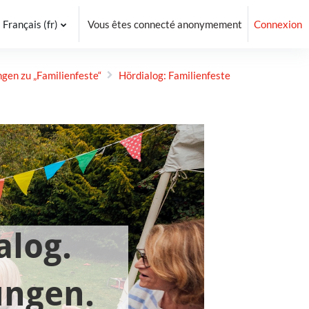
Français ‎(fr)‎
Vous êtes connecté anonymement
Connexion
gen zu „Familien­feste“
Hördialog: Familienfeste