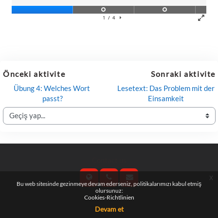
Önceki aktivite
Sonraki aktivite
Übung 4: Welches Wort 
Lesetext: Das Problem mit der 
passt?
Einsamkeit
Geçiş yap...
Contact us
x
Bu web sitesinde gezinmeye devam ederseniz, politikalarımızı kabul etmiş
olursunuz:
Cookies-Richtlinien
Follow us
Devam et