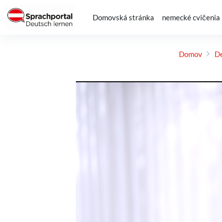
Preskočiť na hlavný obsah
Domovská stránka
nemecké cvičenia
Domov
De