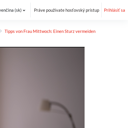
enčina ‎(sk)‎
Práve používate hosťovský prístup
Prihlásiť sa
Tipps von Frau Mittwoch: Einen Sturz vermeiden