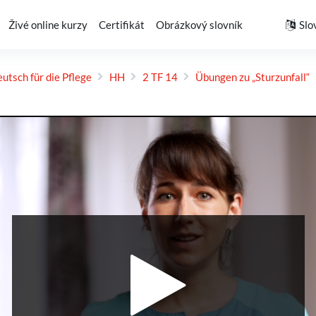
Živé online kurzy
Certifikát
Obrázkový slovník
Slov
utsch für die Pflege
HH
2 TF 14
Übungen zu „Sturz­unfall“