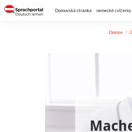
Preskočiť na hlavný obsah
Domovská stránka
nemecké cvičenia
Domov
Požiadavky na absolvovanie