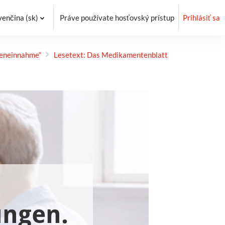
enčina ‎(sk)‎
Práve používate hosťovský prístup
Prihlásiť sa
en­einnahme“
Lesetext: Das Medikamentenblatt